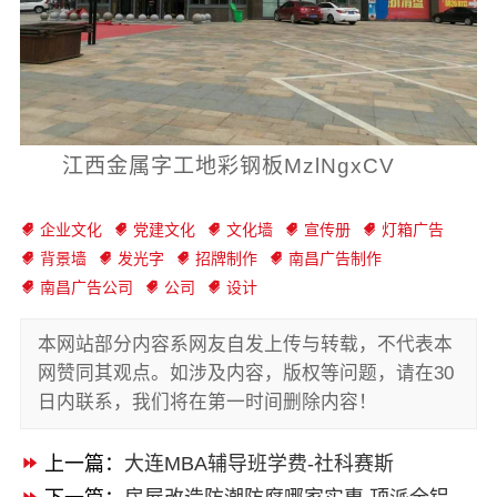
江西金属字工地彩钢板MzlNgxCV
企业文化
党建文化
文化墙
宣传册
灯箱广告
背景墙
发光字
招牌制作
南昌广告制作
南昌广告公司
公司
设计
本网站部分内容系网友自发上传与转载，不代表本
网赞同其观点。如涉及内容，版权等问题，请在30
日内联系，我们将在第一时间删除内容！
上一篇：
大连MBA辅导班学费-社科赛斯