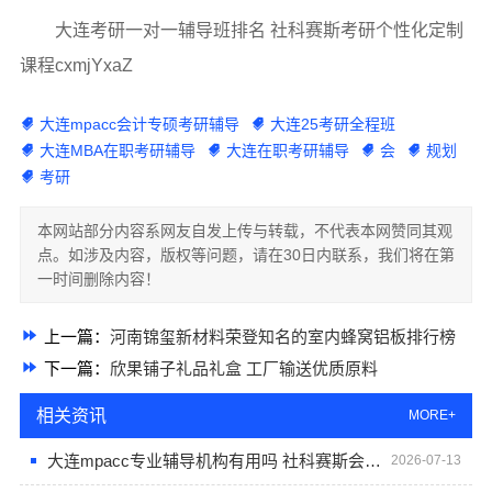
大连考研一对一辅导班排名 社科赛斯考研个性化定制
课程cxmjYxaZ
大连mpacc会计专硕考研辅导
大连25考研全程班
大连MBA在职考研辅导
大连在职考研辅导
会
规划
考研
本网站部分内容系网友自发上传与转载，不代表本网赞同其观
点。如涉及内容，版权等问题，请在30日内联系，我们将在第
一时间删除内容！
上一篇：
河南锦玺新材料荣登知名的室内蜂窝铝板排行榜
下一篇：
欣果铺子礼品礼盒 工厂输送优质原料
相关资讯
MORE+
大连mpacc专业辅导机构有用吗 社科赛斯会计专硕辅导培训直冲名校
2026-07-13