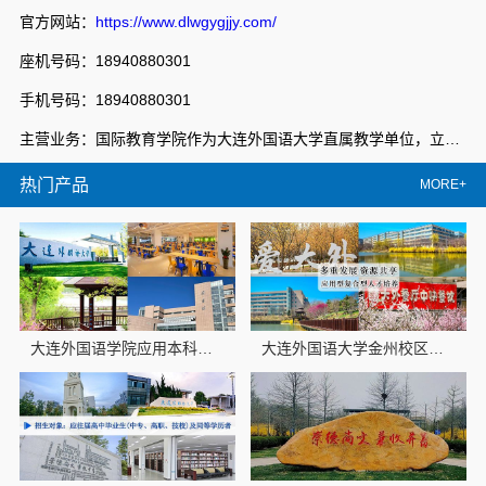
官方网站：
https://www.dlwgygjjy.com/
座机号码：18940880301
手机号码：18940880301
主营业务：国际教育学院作为大连外国语大学直属教学单位，立足大连外国语大学专业化、国际化办学资源优势，秉持“开放办学、共享发展、创新管理、服务社会”的办学理念，整合中外优质教育资源，形成学历教育、留学服务和多领域培训相互衔接的教育体系，服务地方经济社会发展，教职员工近100人，构建了“学院搭台、中心管理、部门运营”的新管理格局，形成了国际化特色鲜明的教育生态。复合培养部，以服务为宗旨，以就业为导向，积极响应国家职业教育改革实施方案的号召，挖掘整合校地优势办学资源，建设特色专业群，校企共推教学改革，完善特色人才培养体系，深化职业教育产教双向融合，不断深化办学内涵，创新人才培养模式，走出一条具有大连外国语大学特色的职业教育发展之路。
热门产品
MORE+
大连外国语学院应用本科专业推荐线上咨询
大连外国语大学金州校区日语专业资讯推荐