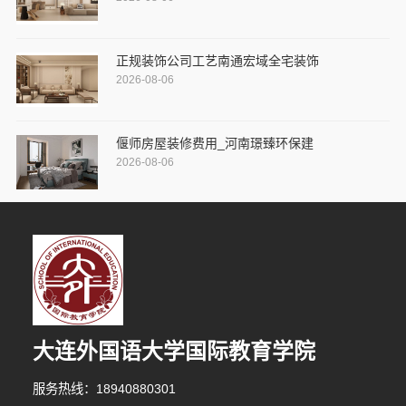
正规装饰公司工艺南通宏域全宅装饰
2026-08-06
偃师房屋装修费用_河南璟臻环保建
2026-08-06
10分钟前 李小姐 正在咨询
大连外国语大学国际教育学院
6分钟前 段女士 正在咨询
服务热线：18940880301