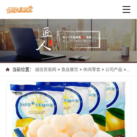
当前位置：
诚信贸易网
>
食品餐饮
>
休闲零食
>
公司产品
>
热门