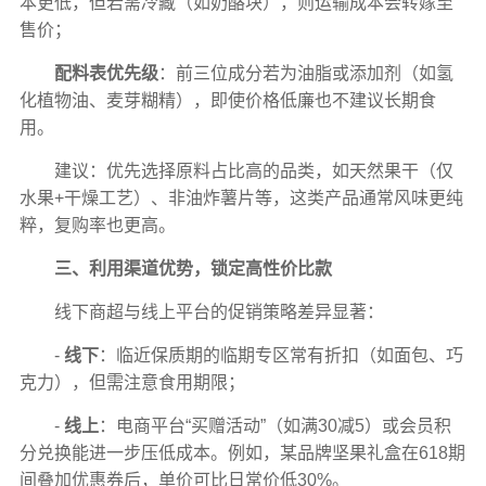
本更低，但若需冷藏（如奶酪块），则运输成本会转嫁至
售价；
配料表优先级
：前三位成分若为油脂或添加剂（如氢
化植物油、麦芽糊精），即使价格低廉也不建议长期食
用。
建议：优先选择原料占比高的品类，如天然果干（仅
水果+干燥工艺）、非油炸薯片等，这类产品通常风味更纯
粹，复购率也更高。
三、利用渠道优势，锁定高性价比款
线下商超与线上平台的促销策略差异显著：
-
线下
：临近保质期的临期专区常有折扣（如面包、巧
克力），但需注意食用期限；
-
线上
：电商平台“买赠活动”（如满30减5）或会员积
分兑换能进一步压低成本。例如，某品牌坚果礼盒在618期
间叠加优惠券后，单价可比日常价低30%。