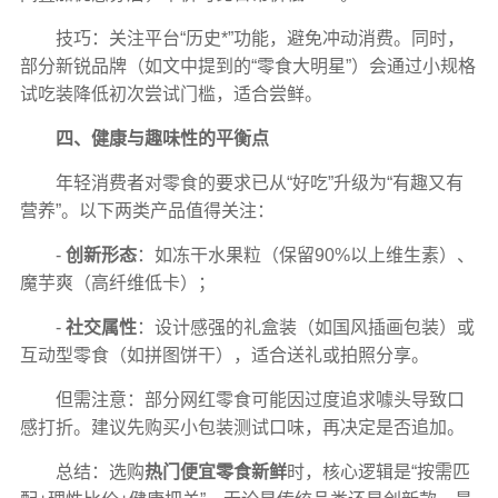
技巧：关注平台“历史*”功能，避免冲动消费。同时，
部分新锐品牌（如文中提到的“零食大明星”）会通过小规格
试吃装降低初次尝试门槛，适合尝鲜。
四、健康与趣味性的平衡点
年轻消费者对零食的要求已从“好吃”升级为“有趣又有
营养”。以下两类产品值得关注：
-
创新形态
：如冻干水果粒（保留90%以上维生素）、
魔芋爽（高纤维低卡）；
-
社交属性
：设计感强的礼盒装（如国风插画包装）或
互动型零食（如拼图饼干），适合送礼或拍照分享。
但需注意：部分网红零食可能因过度追求噱头导致口
感打折。建议先购买小包装测试口味，再决定是否追加。
总结：选购
热门便宜零食新鲜
时，核心逻辑是“按需匹