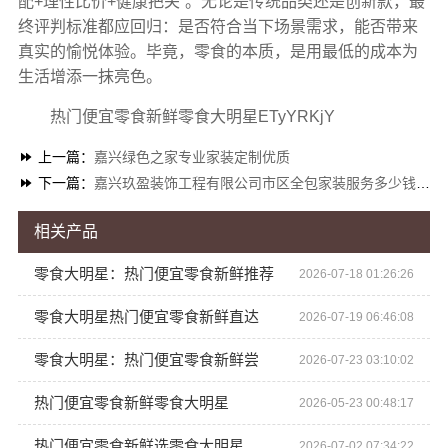
配+理性比价+健康把关”。无论是传统品类还是创新款，最
终评判标准都应回归：是否符合当下场景需求，能否带来
真实的愉悦体验。毕竟，零食的本质，是用最低的成本为
生活增添一抹亮色。
热门便宜零食新鲜零食大明星ETyYRKjY
上一篇：
嘉兴绿色之家专业家装定制优质
下一篇：
嘉兴玖盈装饰工程有限公司市区全包家装服务多少钱老房翻新
相关产品
零食大明星：热门便宜零食新鲜推荐
2026-07-18 01:26:26
零食大明星热门便宜零食新鲜直达
2026-07-19 06:46:08
零食大明星：热门便宜零食新鲜尝
2026-07-23 03:10:02
热门便宜零食新鲜零食大明星
2026-05-23 00:48:17
热门便宜零食新鲜选零食大明星
2026-07-02 07:34:22