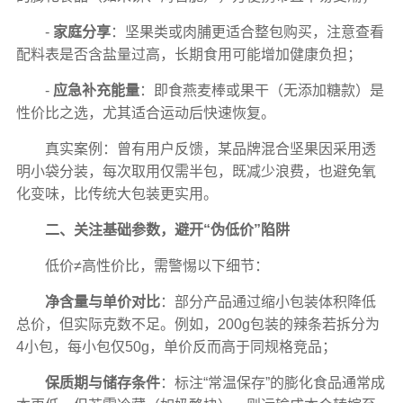
-
家庭分享
：坚果类或肉脯更适合整包购买，注意查看
配料表是否含盐量过高，长期食用可能增加健康负担；
-
应急补充能量
：即食燕麦棒或果干（无添加糖款）是
性价比之选，尤其适合运动后快速恢复。
真实案例：曾有用户反馈，某品牌混合坚果因采用透
明小袋分装，每次取用仅需半包，既减少浪费，也避免氧
化变味，比传统大包装更实用。
二、关注基础参数，避开“伪低价”陷阱
低价≠高性价比，需警惕以下细节：
净含量与单价对比
：部分产品通过缩小包装体积降低
总价，但实际克数不足。例如，200g包装的辣条若拆分为
4小包，每小包仅50g，单价反而高于同规格竞品；
保质期与储存条件
：标注“常温保存”的膨化食品通常成