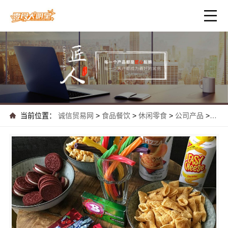
当前位置：
诚信贸易网
>
食品餐饮
>
休闲零食
>
公司产品
>
零食