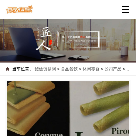
当前位置：
诚信贸易网
>
食品餐饮
>
休闲零食
>
公司产品
>
零食