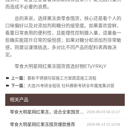
而造成不必要的浪费。
总的来说，选择果冻类零食囤货，核心还是看个人的
口味偏好以及对添加剂和糖分的接受度。如果喜欢尝鲜、
看重日常食用的便利性，且能理性控制摄入量，适量备一
些确实能提升日常的愉悦感；如果对糖分和添加剂非常敏
感，则建议谨慎挑选，多对比不同产品的配料表再做决
定。
零食大明星网红果冻囤货首选好物ETyYRKjY
上一篇：
慕新不锈钢句容施工方案蔬菜施工流程
下一篇：
大连25考研全程班 社科赛斯考研全年魔鬼集训营
相关产品
零食大明星网红果冻，适合全家囤货的美味之选
2026-06-03 04:15:17
零食大明星网红果冻囤货爆款推荐
2026-06-14 22:10:58