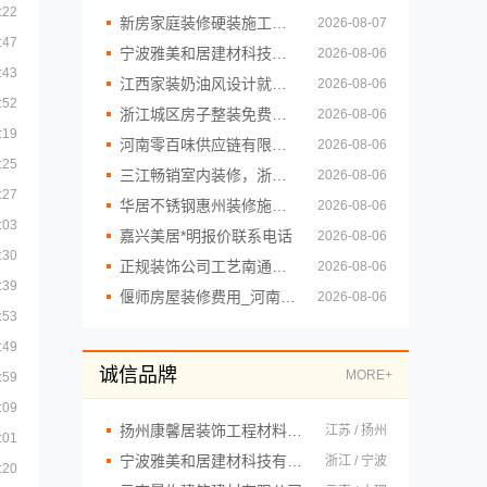
:22
新房家庭装修硬装施工认准福建尚艺空间
2026-08-07
:47
宁波雅美和居建材科技有限公司
2026-08-06
:43
江西家装奶油风设计就选江西尚宅尚品
2026-08-06
:52
浙江城区房子整装免费量房选哪家，浙江乐享新材料有限公司
2026-08-06
:19
河南零百味供应链有限公司社区轻投入零食硬折扣全场景
2026-08-06
:25
三江畅销室内装修，浙江宜美嘉装饰工程有限公司匠心服务
2026-08-06
:27
华居不锈钢惠州装修施工工艺
2026-08-06
:03
嘉兴美居*明报价联系电话
2026-08-06
:30
正规装饰公司工艺南通宏域全宅装饰建材有限公司详解
2026-08-06
:39
偃师房屋装修费用_河南璟臻环保建材有限公司
2026-08-06
:53
:49
诚信品牌
MORE+
:59
:09
扬州康馨居装饰工程材料有限公司
江苏 / 扬州
:01
宁波雅美和居建材科技有限公司
浙江 / 宁波
:20