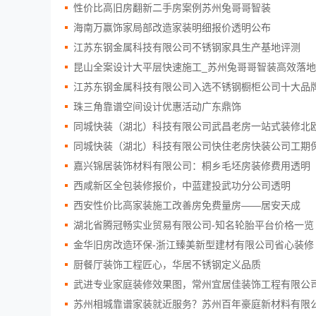
性价比高旧房翻新二手房案例苏州兔哥哥智装
海南万赢饰家局部改造家装明细报价透明公布
江苏东钢金属科技有限公司不锈钢家具生产基地评测
昆山全案设计大平层快速施工_苏州兔哥哥智装高效落地
江苏东钢金属科技有限公司入选不锈钢橱柜公司十大品
珠三角靠谱空间设计优惠活动广东鼎饰
同城快装（湖北）科技有限公司武昌老房一站式装修北
同城快装（湖北）科技有限公司快住老房快装公司工期
嘉兴锦居装饰材料有限公司：桐乡毛坯房装修费用透明
西咸新区全包装修报价，中蓝建投武功分公司透明
西安性价比高家装施工改善房免费量房——居安天成
湖北省腾冠畅实业贸易有限公司-知名轮胎平台价格一览
金华旧房改造环保-浙江臻美新型建材有限公司省心装修
厨餐厅装饰工程匠心，华居不锈钢定义品质
武进专业家庭装修效果图，常州宜居佳装饰工程有限公
苏州相城靠谱家装就近服务？苏州百年豪庭新材料有限