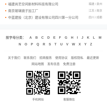
福建尚艺空间新材料科技有限公司
福建 / 泉州
南京玻璃镜子加工厂
江苏 / 南京
中蓝建投（北京）建设有限公司四川第一分公司
四川 / 成都
按字母分类：
A
B
C
D
E
F
G
H
I
J
K
L
M
N
O
P
Q
R
S
T
U
V
W
X
Y
Z
关于我们
联系我们
招商服务
使用协议
版权隐私
最近更新
网站地图
发布信息
免费注册
手机网站
客服微信