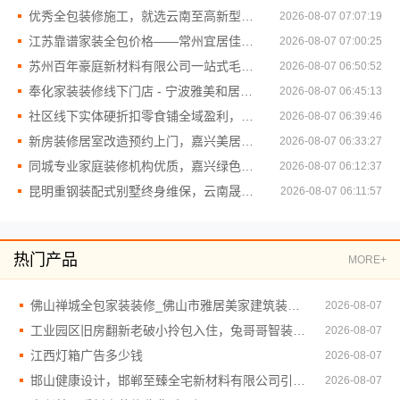
优秀全包装修施工，就选云南至高新型建材有限公司品质保障
2026-08-07 07:07:19
江苏靠谱家装全包价格——常州宜居佳装饰工程有限公司明细报价
2026-08-07 07:00:25
苏州百年豪庭新材料有限公司一站式毛坯房装修
2026-08-07 06:50:52
奉化家装装修线下门店 - 宁波雅美和居建材科技有限公司直营
2026-08-07 06:45:13
社区线下实体硬折扣零食铺全域盈利，河南零百味供应链有限公司加盟
2026-08-07 06:39:46
新房装修居室改造预约上门，嘉兴美居乐建材科技有限公司
2026-08-07 06:33:27
同城专业家庭装修机构优质，嘉兴绿色之家建材科技有限公司
2026-08-07 06:12:37
昆明重钢装配式别墅终身维保，云南晟构建筑建材有限公司
2026-08-07 06:11:57
热门产品
MORE+
佛山禅城全包家装装修_佛山市雅居美家建筑装饰工程有限公司
2026-08-07
工业园区旧房翻新老破小拎包入住，兔哥哥智装让家更温馨
2026-08-07
江西灯箱广告多少钱
2026-08-07
邯山健康设计，邯郸至臻全宅新材料有限公司引领绿色装修新风尚
2026-08-07