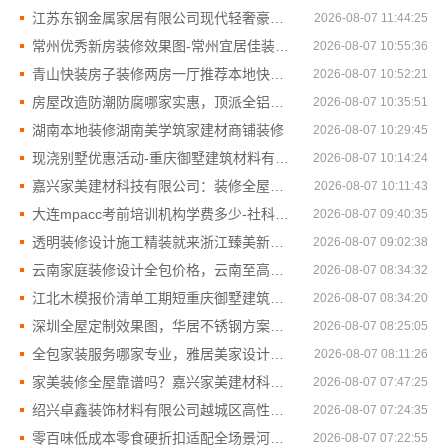
江苏东钢金属家居有限公司现代轻奢豪宅定制流程
2026-08-07 11:44:25
常州优秀新房装修效果图-常州宜居佳装饰为您打造理想新家
2026-08-07 10:55:36
青山快装房子装修两房一厅推荐本地快装（湖北）科技有限公司
2026-08-07 10:52:21
房屋改造防潮防腐哪家实惠，顶派全铝高端定制
2026-08-07 10:35:51
湖南本地装修湖南美学筑家建材商铺装修
2026-08-07 10:29:45
现浇别墅优惠活动-重庆御墅建筑材料有限公司
2026-08-07 10:14:24
嘉兴家美建材科技有限公司：装修全屋靠谱之选
2026-08-07 10:11:43
大连mpacc考前培训机构学费多少-社科赛斯
2026-08-07 09:40:35
透明装修设计施工精装就来浙江臻美新型建材有限公司
2026-08-07 09:02:38
云南家庭装修设计全包价格，云南至高新型建材有限公司透明省心
2026-08-07 08:34:32
江北木模报价清单工期短重庆御墅建筑材料有限公司
2026-08-07 08:34:20
深圳全屋定制效果图，华居不锈钢方案设计
2026-08-07 08:25:05
全包家装服务哪家专业，雅居美家设计施工一体化
2026-08-07 08:11:26
家美装修全屋靠谱吗？嘉兴家美建材科技有限公司一站式解答
2026-08-07 07:47:25
绍兴卓鑫装饰材料有限公司越城区高性价比环保家装
2026-08-07 07:24:35
零百味低成本零食硬折扣适配全场景河南零百味供应链有限公司
2026-08-07 07:22:55