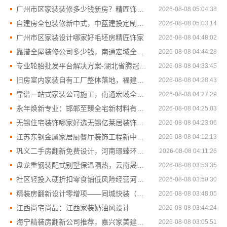
广州市区家装装修多少钱新房？精匠饰家全屋定制高性价比
2026-08-08 05:04:38
自建房全包装修新中式，中蓝建投定制方案
2026-08-08 05:03:14
广州市区家装设计哪家好毛坯房精匠饰家
2026-08-08 04:48:02
靠谱全屋装修公司多少钱，南通宏域全宅装饰建材有限公司报价
2026-08-08 04:44:28
专业轮胎批发平台解决方案-湖北省腾冠畅实业贸易有限公司
2026-08-08 04:33:45
旧房室内家装自有工厂整体落地，福建尚艺空间新材料科技有限公司
2026-08-08 04:28:43
靠谱一站式家装公司施工，南通宏域全宅装饰建材有限公司*
2026-08-08 04:27:29
永年焕新专业：邯郸至臻全宅新材料有限公司工业化装修
2026-08-08 04:25:03
无锡住宅装饰哪家好选无锡亿莱居装饰工程材料有限公司
2026-08-08 04:23:06
江苏东钢金属家居厨餐厅装饰工程新中式优势
2026-08-08 04:12:13
巩义二手房翻新免费设计，河南璟臻环保建材有限公司
2026-08-08 04:11:26
盘龙重钢装配式别墅保温隔热，云南晟构建筑建材有限公司
2026-08-08 03:53:35
社区轻投入硬折扣零食铺低风险经营河南零百味供应链有限公司
2026-08-08 03:50:30
精装房翻新设计零增项——同城快装（湖北）科技
2026-08-08 03:48:05
江西尚宅尚品：江西家装奶油风设计
2026-08-08 03:44:24
海宁精装房翻新公司推荐，嘉兴家美建材科技品质保障
2026-08-08 03:05:51