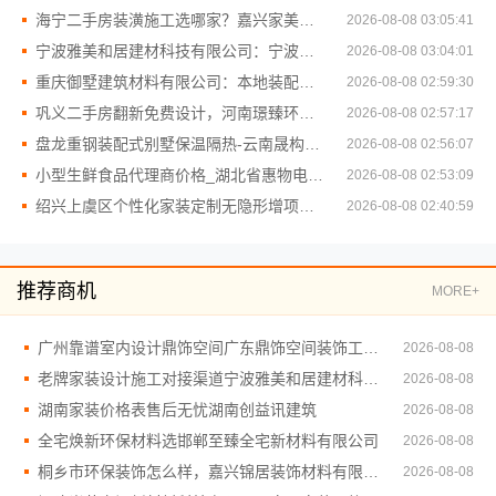
海宁二手房装潢施工选哪家？嘉兴家美建材科技更专业
2026-08-08 03:05:41
宁波雅美和居建材科技有限公司：宁波余姚家装设计到店咨询
2026-08-08 03:04:01
重庆御墅建筑材料有限公司：本地装配式别墅建造零增项
2026-08-08 02:59:30
巩义二手房翻新免费设计，河南璟臻环保建材为您打造新居
2026-08-08 02:57:17
盘龙重钢装配式别墅保温隔热-云南晟构建筑建材有限公司
2026-08-08 02:56:07
小型生鲜食品代理商价格_湖北省惠物电子商务有限公司
2026-08-08 02:53:09
绍兴上虞区个性化家装定制无隐形增项，绍兴卓鑫
2026-08-08 02:40:59
推荐商机
MORE+
广州靠谱室内设计鼎饰空间广东鼎饰空间装饰工程有限公司
2026-08-08
老牌家装设计施工对接渠道宁波雅美和居建材科技有限公司
2026-08-08
湖南家装价格表售后无忧湖南创益讯建筑
2026-08-08
全宅焕新环保材料选邯郸至臻全宅新材料有限公司
2026-08-08
桐乡市环保装饰怎么样，嘉兴锦居装饰材料有限公司放心
2026-08-08