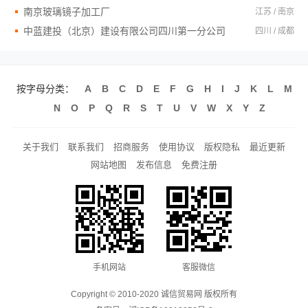
南京玻璃镜子加工厂
江苏 / 南京
中蓝建投（北京）建设有限公司四川第一分公司
四川 / 成都
按字母分类：
A
B
C
D
E
F
G
H
I
J
K
L
M
N
O
P
Q
R
S
T
U
V
W
X
Y
Z
关于我们
联系我们
招商服务
使用协议
版权隐私
最近更新
网站地图
发布信息
免费注册
手机网站
客服微信
Copyright © 2010-2020 诚信贸易网 版权所有