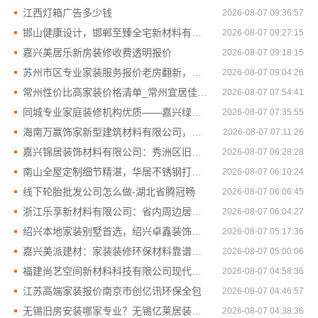
江西灯箱广告多少钱
2026-08-07 09:36:57
邯山健康设计，邯郸至臻全宅新材料有限公司引领绿色装修新风尚
2026-08-07 09:27:15
嘉兴美居乐新房装修收费透明报价
2026-08-07 09:18:15
苏州市区专业家装服务报价老房翻新，百年豪庭品质保障
2026-08-07 09:04:26
常州性价比高家装价格清单_常州宜居佳装饰工程有限公司
2026-08-07 07:54:41
同城专业家庭装修机构优质——嘉兴绿色之家建材科技有限公司
2026-08-07 07:35:55
海南万赢饰家新型建筑材料有限公司，乡村居室施工门窗焕新
2026-08-07 07:11:26
嘉兴锦居装饰材料有限公司：秀洲区旧房翻新室内设计哪家好
2026-08-07 06:28:28
南山全屋定制细节精湛，华居不锈钢打造环保家居
2026-08-07 06:10:24
线下轮胎批发公司怎么做-湖北省腾冠畅
2026-08-07 06:06:45
浙江乐享新材料有限公司：省内周边居家改造免费量房收费标准
2026-08-07 06:04:27
绍兴本地家装别墅首选，绍兴卓鑫装饰材料有限公司
2026-08-07 05:17:36
嘉兴美派建材：家装装修环保材料靠谱商家
2026-08-07 05:00:06
福建尚艺空间新材料科技有限公司现代简约设计整体落地
2026-08-07 04:58:36
江苏高端家装报价南京市创亿讯环保全包
2026-08-07 04:46:57
无锡旧房安装哪家专业？无锡亿莱居装饰工程材料有限公司经验丰富
2026-08-07 04:38:36