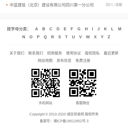
中蓝建投（北京）建设有限公司四川第一分公司
四川 / 成都
按字母分类：
A
B
C
D
E
F
G
H
I
J
K
L
M
N
O
P
Q
R
S
T
U
V
W
X
Y
Z
关于我们
联系我们
招商服务
使用协议
版权隐私
最近更新
网站地图
发布信息
免费注册
手机网站
客服微信
Copyright © 2010-2020 诚信贸易网 版权所有
备案号：
湘ICP备19012952号-3