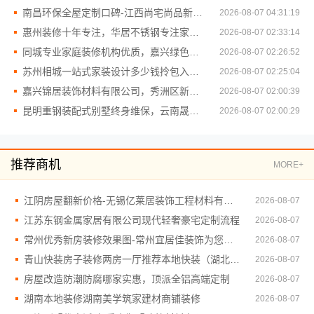
南昌环保全屋定制口碑-江西尚宅尚品新型环保材料有限公司
2026-08-07 04:31:19
惠州装修十年专注，华居不锈钢专注家装全包服务
2026-08-07 02:33:14
同城专业家庭装修机构优质，嘉兴绿色之家建材科技有限公司
2026-08-07 02:26:52
苏州相城一站式家装设计多少钱拎包入住百年豪庭新材料有限公司
2026-08-07 02:25:04
嘉兴锦居装饰材料有限公司，秀洲区新房装修公司推荐
2026-08-07 02:00:39
昆明重钢装配式别墅终身维保，云南晟构建筑建材有限公司值得信赖
2026-08-07 02:00:29
推荐商机
MORE+
江阴房屋翻新价格-无锡亿莱居装饰工程材料有限公司为您精准报价
2026-08-07
江苏东钢金属家居有限公司现代轻奢豪宅定制流程
2026-08-07
常州优秀新房装修效果图-常州宜居佳装饰为您打造理想新家
2026-08-07
青山快装房子装修两房一厅推荐本地快装（湖北）科技有限公司
2026-08-07
房屋改造防潮防腐哪家实惠，顶派全铝高端定制
2026-08-07
湖南本地装修湖南美学筑家建材商铺装修
2026-08-07