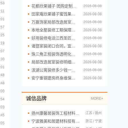
:53
花都欣果铺子 团购定制模式始创品牌
2026-08-08
:11
田家庵欣果铺子蜜饯果脯 产品有很多的特色
2026-08-08
:01
万赢饰家局部改造居室装修明细报价
2026-08-08
:57
本地全屋装修工期保障大平层装修浙江臻美新型建材有限公司
2026-08-08
:25
好用装修电话江西圣匠新型环保材料有限公司
2026-08-08
:19
诸暨家装闭口合同，宜美嘉放心签
2026-08-08
:07
珠三角正规装饰透明化施工-广东鼎饰空间装饰工程有限公司
2026-08-08
:30
局部改造居室装修明细报价，海南万赢饰家透明消费
2026-08-08
:01
滨湖公寓装修多少钱一平？无锡亿莱居装饰工程材料有限公司
2026-08-08
:48
安宁重钢建房终身维保，云南晟构守护长久安心
2026-08-08
:48
:00
诚信品牌
MORE+
:54
:03
扬州康馨居装饰工程材料有限公司
江苏 / 扬州
:45
宁波雅美和居建材科技有限公司
浙江 / 宁波
:05