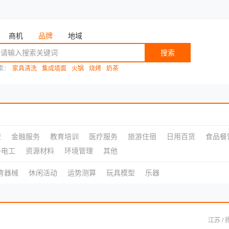
商机
品牌
地域
搜索
索：
家具清洗
集成墙面
火锅
烧烤
奶茶
盟
金融服务
教育培训
医疗服务
旅游住宿
日用百货
食品餐
子电工
资源材料
环境管理
其他
育器械
休闲活动
运势测算
玩具模型
乐器
江苏 / 