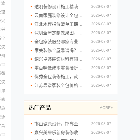
宁波
透明装修设计施工精装就来浙江臻美新型建材有限公司
2026-08-07
大理
云南家庭装修设计全包价格，云南至高新型建材有限公司透明省心
2026-08-07
绍兴
江北木模报价清单工期短重庆御墅建筑材料有限公司
2026-08-07
绍兴
深圳全屋定制效果图，华居不锈钢方案设计
2026-08-07
万宁
全包家装服务哪家专业，雅居美家设计施工一体化
2026-08-07
武汉
家美装修全屋靠谱吗？嘉兴家美建材科技有限公司一站式解答
2026-08-07
泉州
绍兴卓鑫装饰材料有限公司越城区高性价比环保家装
2026-08-07
南京
零百味低成本零食硬折扣适配全场景河南零百味供应链有限公司
2026-08-07
成都
优秀全包装修施工，就选云南至高新型建材有限公司品质保障
2026-08-07
武汉
江苏靠谱家装全包价格——常州宜居佳装饰工程有限公司明细报价
2026-08-07
湘潭
孝感
热门产品
MORE+
恩施
长沙
邯山健康设计，邯郸至臻全宅新材料有限公司引领绿色装修新风尚
2026-08-07
许昌
嘉兴美居乐新房装修收费透明报价
2026-08-07
南京