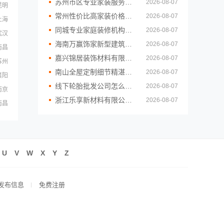
苏州市区专业家装服务报价老房翻新，百年豪庭品质保障
2026-08-07
昆明
常州性价比高家装价格清单_常州宜居佳装饰工程有限公司
2026-08-07
上海
同城专业家庭装修机构优质——嘉兴绿色之家建材科技有限公司
2026-08-07
武汉
海南万赢饰家新型建筑材料有限公司，乡村居室施工门窗焕新
2026-08-07
南昌
嘉兴锦居装饰材料有限公司：秀洲区旧房翻新室内设计哪家好
2026-08-07
苏州
南山全屋定制细节精湛，华居不锈钢打造环保家居
2026-08-07
襄阳
线下轮胎批发公司怎么做-湖北省腾冠畅
2026-08-07
南京
浙江乐享新材料有限公司：省内周边居家改造免费量房收费标准
2026-08-07
南昌
U
V
W
X
Y
Z
发布信息
免费注册