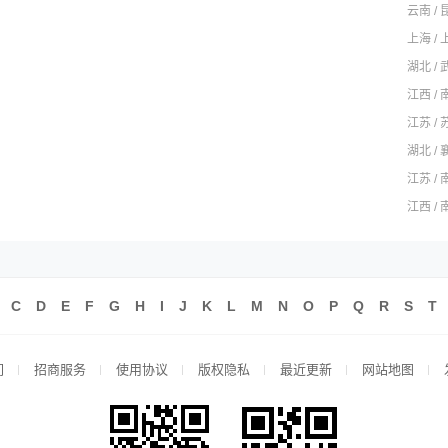
云南 / 
上海 / 
湖北 / 
江西 / 
江苏 / 
湖北 / 
江苏 / 
江西 / 
C
D
E
F
G
H
I
J
K
L
M
N
O
P
Q
R
S
T
们
招商服务
使用协议
版权隐私
最近更新
网站地图