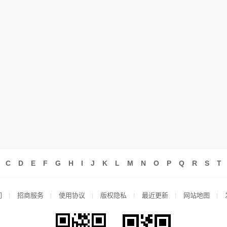
C
D
E
F
G
H
I
J
K
L
M
N
O
P
Q
R
S
T
们
招商服务
使用协议
版权隐私
最近更新
网站地图