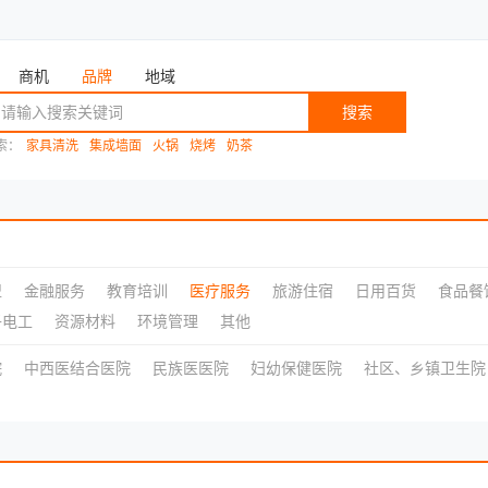
商机
品牌
地域
搜索
索：
家具清洗
集成墙面
火锅
烧烤
奶茶
盟
金融服务
教育培训
医疗服务
旅游住宿
日用百货
食品餐
子电工
资源材料
环境管理
其他
院
中西医结合医院
民族医医院
妇幼保健医院
社区、乡镇卫生院