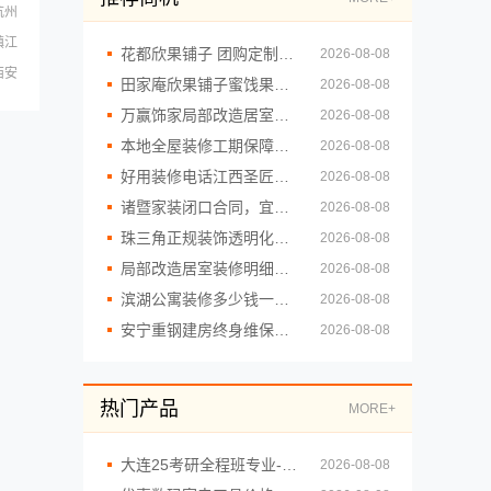
杭州
镇江
花都欣果铺子 团购定制模式始创品牌
2026-08-08
西安
田家庵欣果铺子蜜饯果脯 产品有很多的特色
2026-08-08
万赢饰家局部改造居室装修明细报价
2026-08-08
本地全屋装修工期保障大平层装修浙江臻美新型建材有限公司
2026-08-08
好用装修电话江西圣匠新型环保材料有限公司
2026-08-08
诸暨家装闭口合同，宜美嘉放心签
2026-08-08
珠三角正规装饰透明化施工-广东鼎饰空间装饰工程有限公司
2026-08-08
局部改造居室装修明细报价，海南万赢饰家透明消费
2026-08-08
滨湖公寓装修多少钱一平？无锡亿莱居装饰工程材料有限公司
2026-08-08
安宁重钢建房终身维保，云南晟构守护长久安心
2026-08-08
热门产品
MORE+
大连25考研全程班专业-社科赛斯考研
2026-08-08