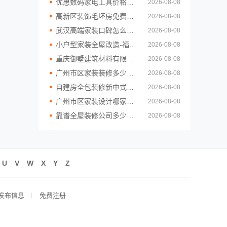
优惠数码家电工具价格湖北省惠物电子商务有限公司
2026-08-08
高新区装饰毛坯房免费量房苏州兔哥哥智装新材料
2026-08-08
武汉高端家装口碑怎么样，百年米莱详解
2026-08-08
小户型家装全屋改造-福建尚艺空间新材料科技有限公司
2026-08-08
重庆御墅建筑材料有限公司巴南别墅抗震防风
2026-08-08
广州市区家装装修多少钱新房？精匠饰家全屋定制高性价比
2026-08-08
自建房全包装修新中式，中蓝建投定制方案
2026-08-08
广州市区家装设计哪家好毛坯房精匠饰家
2026-08-08
靠谱全屋装修公司多少钱，南通宏域全宅装饰建材有限公司报价
2026-08-08
U
V
W
X
Y
Z
发布信息
免费注册