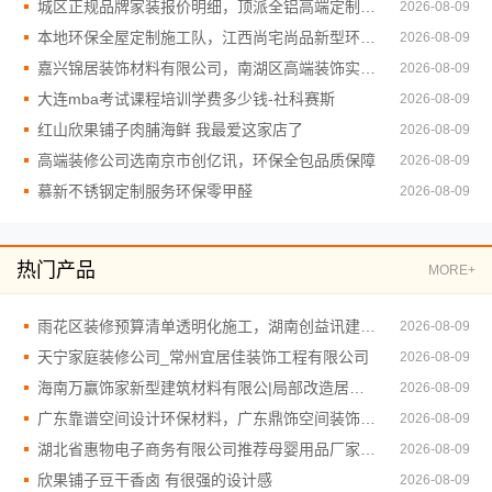
城区正规品牌家装报价明细，顶派全铝高端定制透明
2026-08-09
本地环保全屋定制施工队，江西尚宅尚品新型环保材料有限公司值得信赖
2026-08-09
嘉兴锦居装饰材料有限公司，南湖区高端装饰实力强
2026-08-09
大连mba考试课程培训学费多少钱-社科赛斯
2026-08-09
红山欣果铺子肉脯海鲜 我最爱这家店了
2026-08-09
高端装修公司选南京市创亿讯，环保全包品质保障
2026-08-09
慕新不锈钢定制服务环保零甲醛
2026-08-09
热门产品
MORE+
雨花区装修预算清单透明化施工，湖南创益讯建筑有限公司
2026-08-09
天宁家庭装修公司_常州宜居佳装饰工程有限公司
2026-08-09
海南万赢饰家新型建筑材料有限公|局部改造居室装修工期提速
2026-08-09
广东靠谱空间设计环保材料，广东鼎饰空间装饰工程有限公司
2026-08-09
湖北省惠物电子商务有限公司推荐母婴用品厂家优缺点解析
2026-08-09
欣果铺子豆干香卤 有很强的设计感
2026-08-09