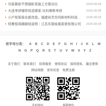
句容慕新不锈钢卧室施工方案对比
2026-08-09
大连考研辅导班选哪家-社科赛斯考研
2026-08-09
小户型家装全屋改造，福建尚艺空间新材料科技有限公司
2026-08-09
轻奢极简踢脚线说明｜江苏东钢金属家居有限公司
2026-08-09
按字母分类：
A
B
C
D
E
F
G
H
I
J
K
L
M
N
O
P
Q
R
S
T
U
V
W
X
Y
Z
关于我们
联系我们
招商服务
使用协议
版权隐私
最近更新
网站地图
发布信息
免费注册
手机网站
客服微信