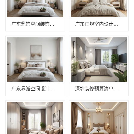
广东鼎饰空间装饰工程有限公司珠三角靠谱空间设计
广东正规室内设计透明化施工，广东鼎饰空间装饰工程有限公司
广东靠谱空间设计环保材料，广东鼎饰空间装饰工程有限公司绿色装修方案
深圳装修预算清单零增项承诺_广东鼎饰空间装饰工程有限公司