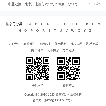
中蓝建投（北京）建设有限公司四川第一分公司
四川 / 成都
按字母分类：
A
B
C
D
E
F
G
H
I
J
K
L
M
N
O
P
Q
R
S
T
U
V
W
X
Y
Z
关于我们
联系我们
招商服务
使用协议
版权隐私
最近更新
网站地图
发布信息
免费注册
手机网站
客服微信
Copyright © 2010-2020 诚信贸易网 版权所有
备案号：
湘ICP备19012952号-3