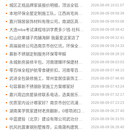
城区正规品牌家装报价明细，顶派全铝高端定制透明
2026-08-09 10:01:07
本地环保全屋定制施工队，江西尚宅尚品新型环保材料有限公司值得信赖
2026-08-09 09:58:39
嘉兴锦居装饰材料有限公司，南湖区高端装饰实力强
2026-08-09 09:55:08
大连mba考试课程培训学费多少钱-社科赛斯
2026-08-09 09:39:42
红山欣果铺子肉脯海鲜 我最爱这家店了
2026-08-09 09:32:41
高端装修公司选南京市创亿讯，环保全包品质保障
2026-08-09 09:24:33
慕新不锈钢定制服务环保零甲醛
2026-08-09 08:28:10
永城新房装修半包，河南璟臻环保建材有限公司透明选材
2026-08-09 08:03:03
零百味全程护航零食硬折扣，河南零百味供应链有限公司加盟
2026-08-09 07:48:15
武进全包装修施工，常州宜居佳装饰工程有限公司品质保障
2026-08-09 07:46:40
句容慕新不锈钢卧室施工方案哪家好
2026-08-09 07:43:24
嘉兴周边房屋装修联系电话，选美居乐建材科技
2026-08-09 07:32:17
优质室内设计哪家好？南京市创亿讯浦口环保全包服务
2026-08-09 07:23:23
湖南美学筑家建材老房翻新，0增项闭口合同更省心
2026-08-09 06:37:40
中蓝建投（北京）建设有限公司武功分公司杨凌全包装修十大品牌
2026-08-09 06:33:55
抗风抗震重钢别墅推荐，云南晟构建筑建材有限公司
2026-08-09 06:28:40