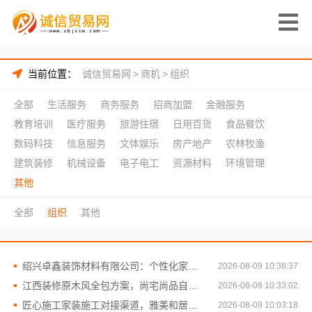
当前位置：
诚信贸易网
>
商机
>
组织
全部
生活服务
商务服务
招商加盟
金融服务
教育培训
医疗服务
旅游住宿
日用百货
食品餐饮
数码科技
信息服务
文体娱乐
房产地产
农林牧渔
建筑装修
机械设备
电子电工
资源材料
环境管理
其他
全部
组织
其他
绍兴卓鑫装饰材料有限公司：个性化家装定制，环保优质材料
2026-08-09 10:38:37
江西装修原木风全包方案，尚宅尚品自然健康之选
2026-08-09 10:33:02
匠心施工家装施工对接渠道，雅美和居统一工艺标准
2026-08-09 10:03:18