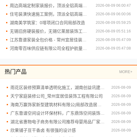
周边高端定制家装报价，顶派全铝高端定制
2026-08-09 06:00:47
住宅装潢快速施工案例，顶派全铝高端定制
2026-08-09 06:00:06
湖南美学筑家：0增项闭口合同局部改造
2026-08-09 05:59:25
无锡旧房硬装报价，无锡亿莱居装饰工程材料有限公司精准预算
2026-08-09 05:51:16
江苏靠谱家装全包价格 - 常州宜居佳装饰工程有限公司
2026-08-09 05:47:09
河南零百味供应链有限公司全程护航量贩零食铺无忧经营
2026-08-09 05:47:08
热门产品
MORE+
雨花区装修预算清单透明化施工，湖南创益讯建筑有限公司
2026-08-09
天宁家庭装修公司_常州宜居佳装饰工程有限公司
2026-08-09
海南万赢饰家新型建筑材料有限公|局部改造居室装修工期提速
2026-08-09
广东靠谱空间设计环保材料，广东鼎饰空间装饰工程有限公司
2026-08-09
湖北省惠物电子商务有限公司推荐母婴用品厂家优缺点解析
2026-08-09
欣果铺子豆干香卤 有很强的设计感
2026-08-09