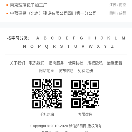
南京玻璃镜子加工厂
江苏 / 南京
中蓝建投（北京）建设有限公司四川第一分公司
四川 / 成都
按字母分类：
A
B
C
D
E
F
G
H
I
J
K
L
M
N
O
P
Q
R
S
T
U
V
W
X
Y
Z
关于我们
联系我们
招商服务
使用协议
版权隐私
最近更新
网站地图
发布信息
免费注册
手机网站
客服微信
Copyright © 2010-2020 诚信贸易网 版权所有