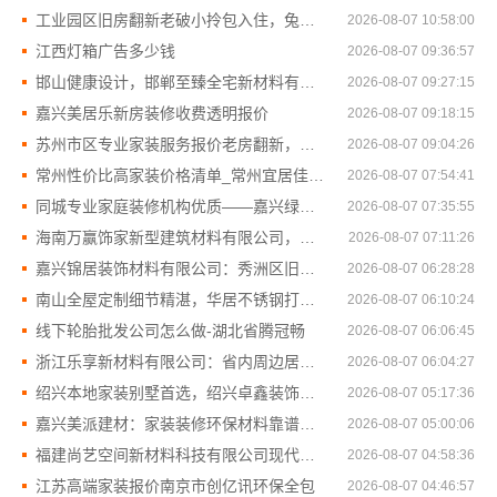
工业园区旧房翻新老破小拎包入住，兔哥哥智装让家更温馨
2026-08-07 10:58:00
江西灯箱广告多少钱
2026-08-07 09:36:57
邯山健康设计，邯郸至臻全宅新材料有限公司引领绿色装修新风尚
2026-08-07 09:27:15
嘉兴美居乐新房装修收费透明报价
2026-08-07 09:18:15
苏州市区专业家装服务报价老房翻新，百年豪庭品质保障
2026-08-07 09:04:26
常州性价比高家装价格清单_常州宜居佳装饰工程有限公司
2026-08-07 07:54:41
同城专业家庭装修机构优质——嘉兴绿色之家建材科技有限公司
2026-08-07 07:35:55
海南万赢饰家新型建筑材料有限公司，乡村居室施工门窗焕新
2026-08-07 07:11:26
嘉兴锦居装饰材料有限公司：秀洲区旧房翻新室内设计哪家好
2026-08-07 06:28:28
南山全屋定制细节精湛，华居不锈钢打造环保家居
2026-08-07 06:10:24
线下轮胎批发公司怎么做-湖北省腾冠畅
2026-08-07 06:06:45
浙江乐享新材料有限公司：省内周边居家改造免费量房收费标准
2026-08-07 06:04:27
绍兴本地家装别墅首选，绍兴卓鑫装饰材料有限公司
2026-08-07 05:17:36
嘉兴美派建材：家装装修环保材料靠谱商家
2026-08-07 05:00:06
福建尚艺空间新材料科技有限公司现代简约设计整体落地
2026-08-07 04:58:36
江苏高端家装报价南京市创亿讯环保全包
2026-08-07 04:46:57