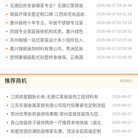
无锡旧房安装哪家专业？无锡亿莱居装饰工程材料有限公司经验丰富
2026-08-07 04:38:36
南昌环保全屋定制口碑-江西尚宅尚品新型环保材料有限公司
2026-08-07 04:31:19
惠州装修十年专注，华居不锈钢专注家装全包服务
2026-08-07 02:33:14
同城专业家庭装修机构优质，嘉兴绿色之家建材科技有限公司
2026-08-07 02:26:52
苏州相城一站式家装设计多少钱拎包入住百年豪庭新材料有限公司
2026-08-07 02:25:04
嘉兴锦居装饰材料有限公司，秀洲区新房装修公司推荐
2026-08-07 02:00:39
昆明重钢装配式别墅终身维保，云南晟构建筑建材有限公司值得信赖
2026-08-07 02:00:29
推荐商机
MORE+
江阴房屋翻新价格-无锡亿莱居装饰工程材料有限公司为您精准报价
2026-08-07
江苏东钢金属家居有限公司现代轻奢豪宅定制流程
2026-08-07
常州优秀新房装修效果图-常州宜居佳装饰为您打造理想新家
2026-08-07
青山快装房子装修两房一厅推荐本地快装（湖北）科技有限公司
2026-08-07
房屋改造防潮防腐哪家实惠，顶派全铝高端定制
2026-08-07