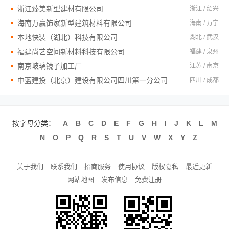
浙江臻美新型建材有限公司
浙江 / 绍兴
海南万赢饰家新型建筑材料有限公司
海南 / 万宁
本地快装（湖北）科技有限公司
湖北 / 武汉
福建尚艺空间新材料科技有限公司
福建 / 泉州
南京玻璃镜子加工厂
江苏 / 南京
中蓝建投（北京）建设有限公司四川第一分公司
四川 / 成都
按字母分类：
A
B
C
D
E
F
G
H
I
J
K
L
M
N
O
P
Q
R
S
T
U
V
W
X
Y
Z
关于我们
联系我们
招商服务
使用协议
版权隐私
最近更新
网站地图
发布信息
免费注册