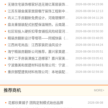
无锡住宅装饰哪家好选无锡亿莱居装饰工程材料有限公司
2026-08-08 04:23:06
江苏东钢金属家居厨餐厅装饰工程新中式优势
2026-08-08 04:12:13
巩义二手房翻新免费设计，河南璟臻环保建材有限公司
2026-08-08 04:11:26
盘龙重钢装配式别墅保温隔热，云南晟构建筑建材有限公司
2026-08-08 03:53:35
社区轻投入硬折扣零食铺低风险经营河南零百味供应链有限公司
2026-08-08 03:50:30
精装房翻新设计零增项——同城快装（湖北）科技
2026-08-08 03:48:05
江西尚宅尚品：江西家装奶油风设计
2026-08-08 03:44:24
海宁精装房翻新公司推荐，嘉兴家美建材科技品质保障
2026-08-08 03:05:51
海宁二手房装潢施工选哪家？嘉兴家美建材科技更专业
2026-08-08 03:05:41
宁波雅美和居建材科技有限公司：宁波余姚家装设计到店咨询
2026-08-08 03:04:01
重庆御墅建筑材料有限公司：本地装配式别墅建造零增项
2026-08-08 02:59:30
推荐商机
MORE+
花都欣果铺子 团购定制模式始创品牌
2026-08-08