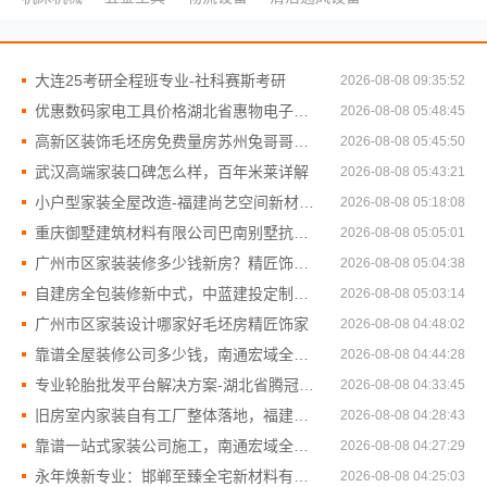
大连25考研全程班专业-社科赛斯考研
2026-08-08 09:35:52
优惠数码家电工具价格湖北省惠物电子商务有限公司
2026-08-08 05:48:45
高新区装饰毛坯房免费量房苏州兔哥哥智装新材料
2026-08-08 05:45:50
武汉高端家装口碑怎么样，百年米莱详解
2026-08-08 05:43:21
小户型家装全屋改造-福建尚艺空间新材料科技有限公司
2026-08-08 05:18:08
重庆御墅建筑材料有限公司巴南别墅抗震防风
2026-08-08 05:05:01
广州市区家装装修多少钱新房？精匠饰家全屋定制高性价比
2026-08-08 05:04:38
自建房全包装修新中式，中蓝建投定制方案
2026-08-08 05:03:14
广州市区家装设计哪家好毛坯房精匠饰家
2026-08-08 04:48:02
靠谱全屋装修公司多少钱，南通宏域全宅装饰建材有限公司报价
2026-08-08 04:44:28
专业轮胎批发平台解决方案-湖北省腾冠畅实业贸易有限公司
2026-08-08 04:33:45
旧房室内家装自有工厂整体落地，福建尚艺空间新材料科技有限公司
2026-08-08 04:28:43
靠谱一站式家装公司施工，南通宏域全宅装饰建材有限公司*
2026-08-08 04:27:29
永年焕新专业：邯郸至臻全宅新材料有限公司工业化装修
2026-08-08 04:25:03