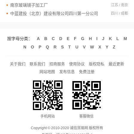
南京玻璃镜子加工厂
江苏 / 南京
中蓝建投（北京）建设有限公司四川第一分公司
四川 / 成都
按字母分类：
A
B
C
D
E
F
G
H
I
J
K
L
M
N
O
P
Q
R
S
T
U
V
W
X
Y
Z
关于我们
联系我们
招商服务
使用协议
版权隐私
最近更新
网站地图
发布信息
免费注册
手机网站
客服微信
Copyright © 2010-2020 诚信贸易网 版权所有