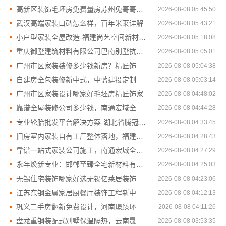
高新区装饰毛坯房免费量房苏州兔哥哥智装新材料
2026-08-08 05:45:50
武汉高端家装口碑怎么样，百年米莱详解
2026-08-08 05:43:21
小户型家装全屋改造-福建尚艺空间新材料科技有限公司
2026-08-08 05:18:08
重庆御墅建筑材料有限公司巴南别墅抗震防风
2026-08-08 05:05:01
广州市区家装装修多少钱新房？精匠饰家全屋定制高性价比
2026-08-08 05:04:38
自建房全包装修新中式，中蓝建投定制方案
2026-08-08 05:03:14
广州市区家装设计哪家好毛坯房精匠饰家
2026-08-08 04:48:02
靠谱全屋装修公司多少钱，南通宏域全宅装饰建材有限公司报价
2026-08-08 04:44:28
专业轮胎批发平台解决方案-湖北省腾冠畅实业贸易有限公司
2026-08-08 04:33:45
旧房室内家装自有工厂整体落地，福建尚艺空间新材料科技有限公司
2026-08-08 04:28:43
靠谱一站式家装公司施工，南通宏域全宅装饰建材有限公司*
2026-08-08 04:27:29
永年焕新专业：邯郸至臻全宅新材料有限公司工业化装修
2026-08-08 04:25:03
无锡住宅装饰哪家好选无锡亿莱居装饰工程材料有限公司
2026-08-08 04:23:06
江苏东钢金属家居厨餐厅装饰工程新中式优势
2026-08-08 04:12:13
巩义二手房翻新免费设计，河南璟臻环保建材有限公司
2026-08-08 04:11:26
盘龙重钢装配式别墅保温隔热，云南晟构建筑建材有限公司
2026-08-08 03:53:35