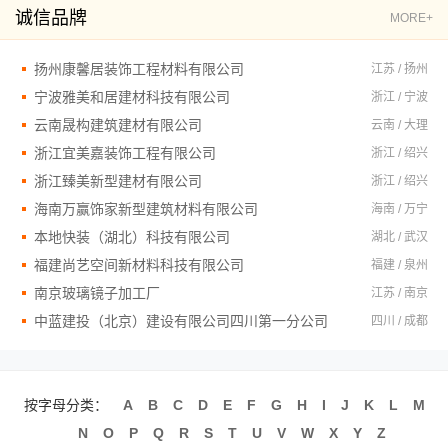
诚信品牌
MORE+
扬州康馨居装饰工程材料有限公司
江苏 / 扬州
宁波雅美和居建材科技有限公司
浙江 / 宁波
云南晟构建筑建材有限公司
云南 / 大理
浙江宜美嘉装饰工程有限公司
浙江 / 绍兴
浙江臻美新型建材有限公司
浙江 / 绍兴
海南万赢饰家新型建筑材料有限公司
海南 / 万宁
本地快装（湖北）科技有限公司
湖北 / 武汉
福建尚艺空间新材料科技有限公司
福建 / 泉州
南京玻璃镜子加工厂
江苏 / 南京
中蓝建投（北京）建设有限公司四川第一分公司
四川 / 成都
按字母分类：
A
B
C
D
E
F
G
H
I
J
K
L
M
N
O
P
Q
R
S
T
U
V
W
X
Y
Z