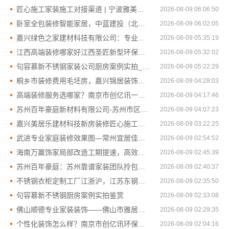
匠心施工家装施工对接渠道 | 宁波雅美和居建材科技有限公司
2026-08-09 06:06:50
卧室全包装修智能家居，中蓝建投（北京）建设有限公司武功分公司品质交付
2026-08-09 06:02:05
嘉兴绿色之家建材科技有限公司：专业家装定制优质典范
2026-08-09 05:35:19
江西高端装修哪家好江西圣匠新型环保材料有限公司
2026-08-09 05:32:02
句容慕新不锈钢家装公司厨房案例实拍_慕新不锈钢
2026-08-09 05:22:29
桐乡市装修费用毛坯房，嘉兴锦居装饰材料有限公司透明报价
2026-08-09 04:28:03
高端装修服务选哪家？南京市创亿讯一站式环保整装
2026-08-09 04:17:46
苏州百年豪庭新材料有限公司-苏州市区一站式家装报价老房翻新
2026-08-09 04:07:23
嘉兴美居乐建材科技新房装修匠心施工收费
2026-08-09 03:22:25
武进专业家庭装修效果图—常州宜居佳装饰工程有限公司
2026-08-09 02:54:52
海南万赢饰家局部改造工期提速，高效交付不拖延
2026-08-09 02:45:39
苏州百年豪庭：苏州靠谱家装团队拎包入住省心之选
2026-08-09 02:40:37
不锈钢衣柜定制工厂江浙沪，江苏东钢金属科技有限公司联系电话
2026-08-09 02:35:50
句容慕新不锈钢厨房案例实拍鉴赏
2026-08-09 02:33:08
佛山顺德专业家装装饰——佛山市雅居美家建筑装饰工程有限公司
2026-08-09 02:29:35
个性化装饰怎么样？南京市创亿讯环保全包家装详解
2026-08-09 02:04:16