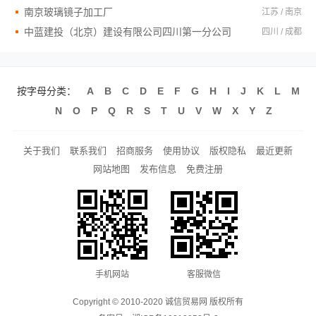
南京玻璃镜子加工厂
江苏 / 南京
中蓝建投（北京）建设有限公司四川第一分公司
四川 / 成都
按字母分类：
A
B
C
D
E
F
G
H
I
J
K
L
M
N
O
P
Q
R
S
T
U
V
W
X
Y
Z
关于我们
联系我们
招商服务
使用协议
版权隐私
最近更新
网站地图
发布信息
免费注册
手机网站
客服微信
Copyright © 2010-2020 诚信贸易网 版权所有