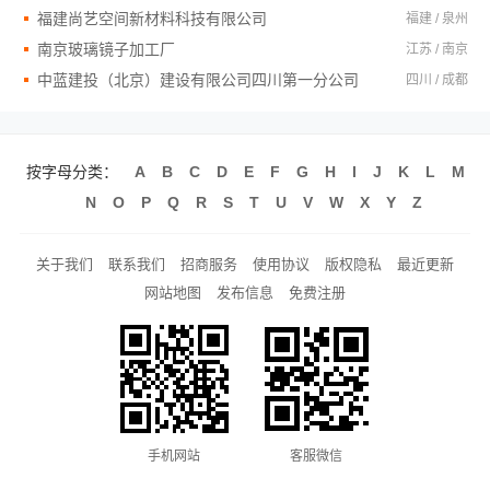
福建尚艺空间新材料科技有限公司
福建 / 泉州
南京玻璃镜子加工厂
江苏 / 南京
中蓝建投（北京）建设有限公司四川第一分公司
四川 / 成都
按字母分类：
A
B
C
D
E
F
G
H
I
J
K
L
M
N
O
P
Q
R
S
T
U
V
W
X
Y
Z
关于我们
联系我们
招商服务
使用协议
版权隐私
最近更新
网站地图
发布信息
免费注册
手机网站
客服微信