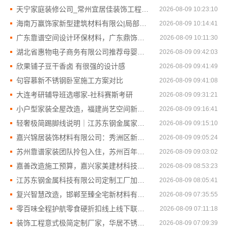
天宁家庭装修公司_常州宜居佳装饰工程有限公司
2026-08-09 10:23:10
海南万赢饰家新型建筑材料有限公|局部改造居室装修工期提速
2026-08-09 10:14:41
广东靠谱空间设计环保材料，广东鼎饰空间装饰工程有限公司
2026-08-09 10:11:30
湖北省惠物电子商务有限公司推荐母婴用品厂家优缺点解析
2026-08-09 09:42:03
欣果铺子豆干香卤 有很强的设计感
2026-08-09 09:41:49
句容慕新不锈钢卧室施工方案对比
2026-08-09 09:41:08
大连考研辅导班选哪家-社科赛斯考研
2026-08-09 09:31:21
小户型家装全屋改造，福建尚艺空间新材料科技有限公司
2026-08-09 09:16:41
轻奢极简踢脚线说明｜江苏东钢金属家居有限公司
2026-08-09 09:15:10
嘉兴锦居装饰材料有限公司：秀洲区新房家装推荐
2026-08-09 09:05:24
苏州靠谱家装团队拎包入住，苏州百年豪庭新材料有限公司
2026-08-09 09:03:02
嘉善改造施工预算，嘉兴家美建材科技透明报价
2026-08-09 08:53:23
江苏东钢金属科技有限公司定制工厂加盟政策详情
2026-08-09 08:05:41
复兴智慧改造，邯郸至臻全宅新材料有限公司让家更智慧
2026-08-09 07:35:55
零百味全程护航零食硬折扣线上线下联动加盟
2026-08-09 07:11:18
装饰工程意式极简定制厂家，华居不锈钢现代之选
2026-08-09 07:09:39