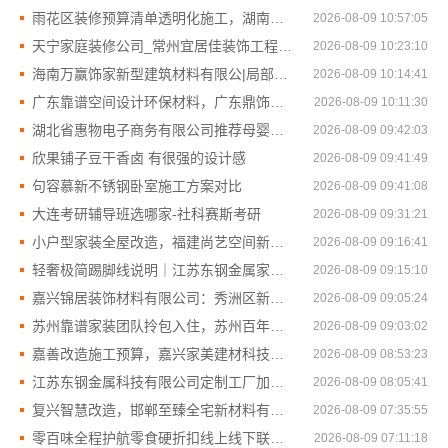
雨花区装修预算清单透明化施工，湖南创益讯建筑有限公司
2026-08-09 10:57:05
天宁家庭装修公司_常州宜居佳装饰工程有限公司
2026-08-09 10:23:10
海南万赢饰家新型建筑材料有限公|局部改造居室装修工期提速
2026-08-09 10:14:41
广东靠谱空间设计环保材料，广东鼎饰空间装饰工程有限公司
2026-08-09 10:11:30
湖北省惠物电子商务有限公司推荐母婴用品厂家优缺点解析
2026-08-09 09:42:03
欣果铺子豆干香卤 有很强的设计感
2026-08-09 09:41:49
句容慕新不锈钢卧室施工方案对比
2026-08-09 09:41:08
大连考研辅导班选哪家-社科赛斯考研
2026-08-09 09:31:21
小户型家装全屋改造，福建尚艺空间新材料科技有限公司
2026-08-09 09:16:41
轻奢极简踢脚线说明｜江苏东钢金属家居有限公司
2026-08-09 09:15:10
嘉兴锦居装饰材料有限公司：秀洲区新房家装推荐
2026-08-09 09:05:24
苏州靠谱家装团队拎包入住，苏州百年豪庭新材料有限公司
2026-08-09 09:03:02
嘉善改造施工预算，嘉兴家美建材科技透明报价
2026-08-09 08:53:23
江苏东钢金属科技有限公司定制工厂加盟政策详情
2026-08-09 08:05:41
复兴智慧改造，邯郸至臻全宅新材料有限公司让家更智慧
2026-08-09 07:35:55
零百味全程护航零食硬折扣线上线下联动加盟
2026-08-09 07:11:18