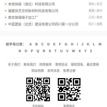
本地快装（湖北）科技有限公司
湖北 / 武汉
福建尚艺空间新材料科技有限公司
福建 / 泉州
南京玻璃镜子加工厂
江苏 / 南京
中蓝建投（北京）建设有限公司四川第一分公司
四川 / 成都
按字母分类：
A
B
C
D
E
F
G
H
I
J
K
L
M
N
O
P
Q
R
S
T
U
V
W
X
Y
Z
关于我们
联系我们
招商服务
使用协议
版权隐私
最近更新
网站地图
发布信息
免费注册
手机网站
客服微信