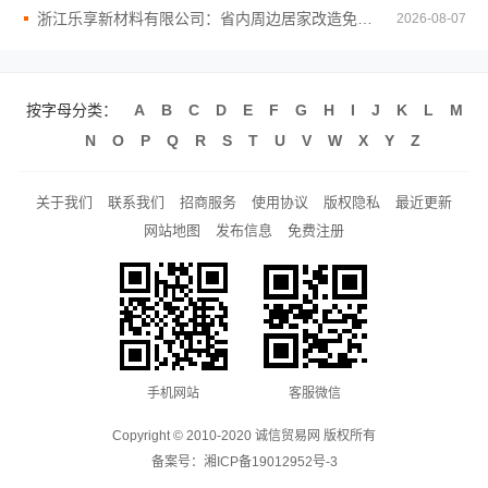
浙江乐享新材料有限公司：省内周边居家改造免费量房收费标准
2026-08-07
按字母分类：
A
B
C
D
E
F
G
H
I
J
K
L
M
N
O
P
Q
R
S
T
U
V
W
X
Y
Z
关于我们
联系我们
招商服务
使用协议
版权隐私
最近更新
网站地图
发布信息
免费注册
手机网站
客服微信
Copyright © 2010-2020 诚信贸易网 版权所有
备案号：
湘ICP备19012952号-3