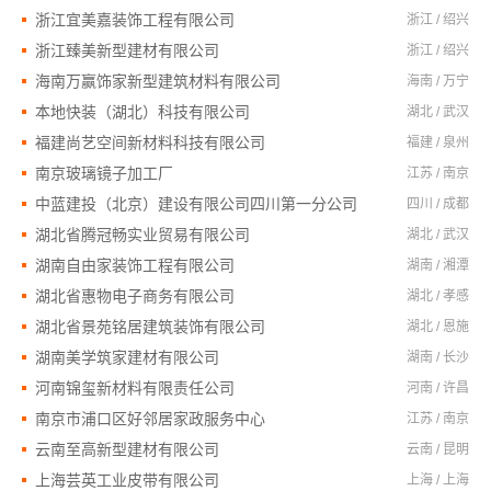
浙江宜美嘉装饰工程有限公司
浙江 / 绍兴
浙江臻美新型建材有限公司
浙江 / 绍兴
海南万赢饰家新型建筑材料有限公司
海南 / 万宁
本地快装（湖北）科技有限公司
湖北 / 武汉
福建尚艺空间新材料科技有限公司
福建 / 泉州
南京玻璃镜子加工厂
江苏 / 南京
中蓝建投（北京）建设有限公司四川第一分公司
四川 / 成都
湖北省腾冠畅实业贸易有限公司
湖北 / 武汉
湖南自由家装饰工程有限公司
湖南 / 湘潭
湖北省惠物电子商务有限公司
湖北 / 孝感
湖北省景苑铭居建筑装饰有限公司
湖北 / 恩施
湖南美学筑家建材有限公司
湖南 / 长沙
河南锦玺新材料有限责任公司
河南 / 许昌
南京市浦口区好邻居家政服务中心
江苏 / 南京
云南至高新型建材有限公司
云南 / 昆明
上海芸英工业皮带有限公司
上海 / 上海