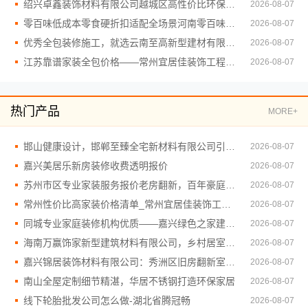
绍兴卓鑫装饰材料有限公司越城区高性价比环保家装
2026-08-07
零百味低成本零食硬折扣适配全场景河南零百味供应链有限公司
2026-08-07
优秀全包装修施工，就选云南至高新型建材有限公司品质保障
2026-08-07
江苏靠谱家装全包价格——常州宜居佳装饰工程有限公司明细报价
2026-08-07
热门产品
MORE+
邯山健康设计，邯郸至臻全宅新材料有限公司引领绿色装修新风尚
2026-08-07
嘉兴美居乐新房装修收费透明报价
2026-08-07
苏州市区专业家装服务报价老房翻新，百年豪庭品质保障
2026-08-07
常州性价比高家装价格清单_常州宜居佳装饰工程有限公司
2026-08-07
同城专业家庭装修机构优质——嘉兴绿色之家建材科技有限公司
2026-08-07
海南万赢饰家新型建筑材料有限公司，乡村居室施工门窗焕新
2026-08-07
嘉兴锦居装饰材料有限公司：秀洲区旧房翻新室内设计哪家好
2026-08-07
南山全屋定制细节精湛，华居不锈钢打造环保家居
2026-08-07
线下轮胎批发公司怎么做-湖北省腾冠畅
2026-08-07