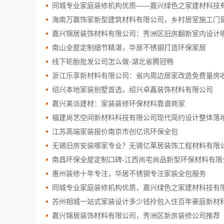
同城专业家庭装修机构优质——嘉兴绿色之家建材科技
海南万赢饰家新型建筑材料有限公司，乡村居室施工门
嘉兴锦居装饰材料有限公司：秀洲区旧房翻新室内设计
南山全屋定制细节精湛，华居不锈钢打造环保家居
线下轮胎批发公司怎么做-湖北省腾冠畅
浙江乐享新材料有限公司：省内周边居家改造免费量房
绍兴本地家装别墅首选，绍兴卓鑫装饰材料有限公司
嘉兴美派建材：家装装修环保材料靠谱商家
福建尚艺空间新材料科技有限公司现代简约设计整体落
江苏高端家装报价南京市创亿讯环保全包
无锡旧房安装哪家专业？无锡亿莱居装饰工程材料有限
南昌环保全屋定制口碑-江西尚宅尚品新型环保材料有限
惠州装修十年专注，华居不锈钢专注家装全包服务
同城专业家庭装修机构优质，嘉兴绿色之家建材科技有
苏州相城一站式家装设计多少钱拎包入住百年豪庭新材
嘉兴锦居装饰材料有限公司，秀洲区新房装修公司推荐