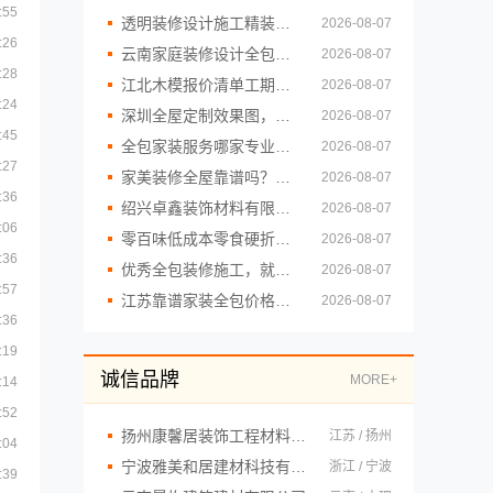
:55
透明装修设计施工精装就来浙江臻美新型建材有限公司
2026-08-07
:26
云南家庭装修设计全包价格，云南至高新型建材有限公司透明省心
2026-08-07
:28
江北木模报价清单工期短重庆御墅建筑材料有限公司
2026-08-07
:24
深圳全屋定制效果图，华居不锈钢方案设计
2026-08-07
:45
全包家装服务哪家专业，雅居美家设计施工一体化
2026-08-07
:27
家美装修全屋靠谱吗？嘉兴家美建材科技有限公司一站式解答
2026-08-07
:36
绍兴卓鑫装饰材料有限公司越城区高性价比环保家装
2026-08-07
:06
零百味低成本零食硬折扣适配全场景河南零百味供应链有限公司
2026-08-07
:36
优秀全包装修施工，就选云南至高新型建材有限公司品质保障
2026-08-07
:57
江苏靠谱家装全包价格——常州宜居佳装饰工程有限公司明细报价
2026-08-07
:36
:19
诚信品牌
MORE+
:14
:52
扬州康馨居装饰工程材料有限公司
江苏 / 扬州
:04
宁波雅美和居建材科技有限公司
浙江 / 宁波
:39