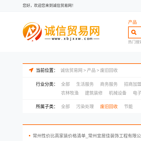
您好，欢迎您来到诚信贸易网！
产品
热门搜
当前位置：
诚信贸易网
>
产品
>
废旧回收
行业分类：
全部
生活服务
商务服务
招商加
农林牧渔
建筑装修
机械设备
电
所属子类：
全部
污染处理
废旧回收
节能
常州性价比高家装价格清单_常州宜居佳装饰工程有限