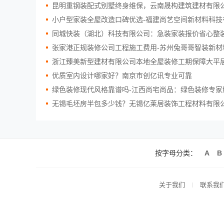
昆明重钢装配式别墅终身维保，云南晟构建筑建材有限
小户型家装全屋改造口碑优选-福建尚艺空间新材料科技
同城快装（湖北）科技有限公司：急装家装报价省心整
张家港正规装修公司工程施工费用-苏州兔哥哥智装新材
浙江臻美新型建材有限公司本地全屋装修工期保障大平
优质室内设计哪家好？南京市创亿讯专业可靠
绿色装修现代风格靠谱吗-江西尚宅尚品：绿色装修专家
无锡毛坯房半包多少钱？无锡亿莱居装饰工程材料有限
按字母分类：
A
B
关于我们
联系我