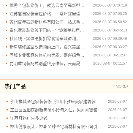
优秀全包装修施工，就选云南至高新型建材有限公司品质保障
2026-08-07 07:07:19
江苏靠谱家装全包价格——常州宜居佳装饰工程有限公司明细报价
2026-08-07 07:00:25
苏州百年豪庭新材料有限公司一站式毛坯房装修
2026-08-07 06:50:52
奉化家装装修线下门店 - 宁波雅美和居建材科技有限公司直营
2026-08-07 06:45:13
社区线下实体硬折扣零食铺全域盈利，河南零百味供应链有限公司加盟
2026-08-07 06:39:46
新房装修居室改造预约上门，嘉兴美居乐建材科技有限公司
2026-08-07 06:33:27
同城专业家庭装修机构优质，嘉兴绿色之家建材科技有限公司
2026-08-07 06:12:37
昆明重钢装配式别墅终身维保，云南晟构建筑建材有限公司
2026-08-07 06:11:57
热门产品
MORE+
佛山禅城全包家装装修_佛山市雅居美家建筑装饰工程有限公司
2026-08-07
工业园区旧房翻新老破小拎包入住，兔哥哥智装让家更温馨
2026-08-07
江西灯箱广告多少钱
2026-08-07
邯山健康设计，邯郸至臻全宅新材料有限公司引领绿色装修新风尚
2026-08-07