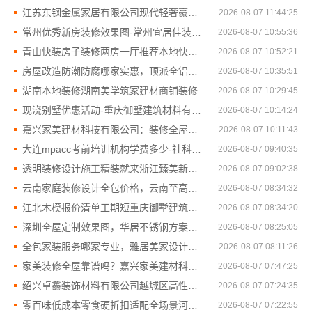
江苏东钢金属家居有限公司现代轻奢豪宅定制流程
2026-08-07 11:44:25
常州优秀新房装修效果图-常州宜居佳装饰为您打造理想新家
2026-08-07 10:55:36
青山快装房子装修两房一厅推荐本地快装（湖北）科技有限公司
2026-08-07 10:52:21
房屋改造防潮防腐哪家实惠，顶派全铝高端定制
2026-08-07 10:35:51
湖南本地装修湖南美学筑家建材商铺装修
2026-08-07 10:29:45
现浇别墅优惠活动-重庆御墅建筑材料有限公司
2026-08-07 10:14:24
嘉兴家美建材科技有限公司：装修全屋靠谱之选
2026-08-07 10:11:43
大连mpacc考前培训机构学费多少-社科赛斯
2026-08-07 09:40:35
透明装修设计施工精装就来浙江臻美新型建材有限公司
2026-08-07 09:02:38
云南家庭装修设计全包价格，云南至高新型建材有限公司透明省心
2026-08-07 08:34:32
江北木模报价清单工期短重庆御墅建筑材料有限公司
2026-08-07 08:34:20
深圳全屋定制效果图，华居不锈钢方案设计
2026-08-07 08:25:05
全包家装服务哪家专业，雅居美家设计施工一体化
2026-08-07 08:11:26
家美装修全屋靠谱吗？嘉兴家美建材科技有限公司一站式解答
2026-08-07 07:47:25
绍兴卓鑫装饰材料有限公司越城区高性价比环保家装
2026-08-07 07:24:35
零百味低成本零食硬折扣适配全场景河南零百味供应链有限公司
2026-08-07 07:22:55