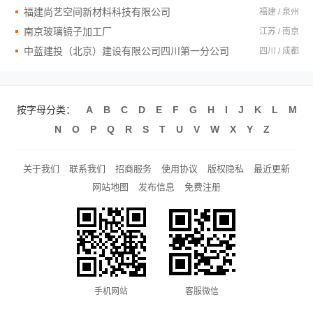
福建尚艺空间新材料科技有限公司
福建 / 泉州
南京玻璃镜子加工厂
江苏 / 南京
中蓝建投（北京）建设有限公司四川第一分公司
四川 / 成都
按字母分类：
A
B
C
D
E
F
G
H
I
J
K
L
M
N
O
P
Q
R
S
T
U
V
W
X
Y
Z
关于我们
联系我们
招商服务
使用协议
版权隐私
最近更新
网站地图
发布信息
免费注册
手机网站
客服微信